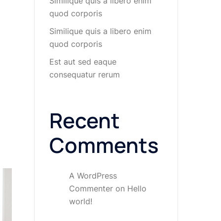
Similique quis a libero enim
quod corporis
Similique quis a libero enim
quod corporis
Est aut sed eaque
consequatur rerum
Recent
Comments
A WordPress
Commenter
on
Hello
world!